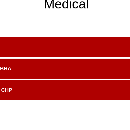
Medical
 RBHA
S CHP