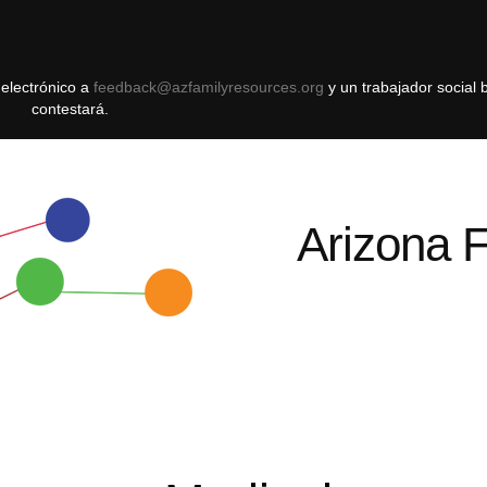
 electrónico a
feedback@azfamilyresources.org
y ​​un trabajador social 
contestará.
Arizona 